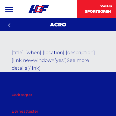
ACRO
[title] [when] [location] [description]
[link newwindow=”yes”]See more
details[/link]
Vedtægter
Børneattester