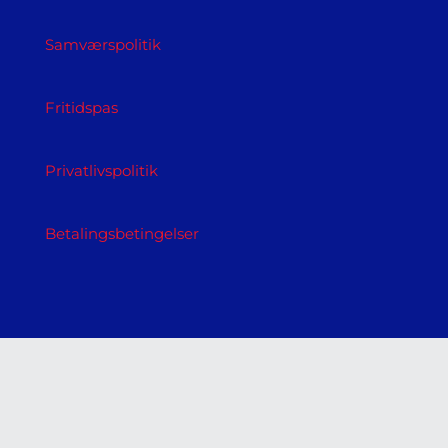
Samværspolitik
Fritidspas
Privatlivspolitik
Betalingsbetingelser