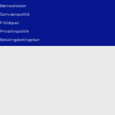
Børneattester
Samværspolitik
Fritidspas
Privatlivspolitik
Betalingsbetingelser