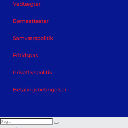
Vedtægter
Børneattester
Samværspolitik
Fritidspas
Privatlivspolitik
Betalingsbetingelser
Search
Search