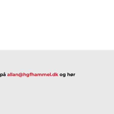
 på
allan@hgfhammel.dk
og hør