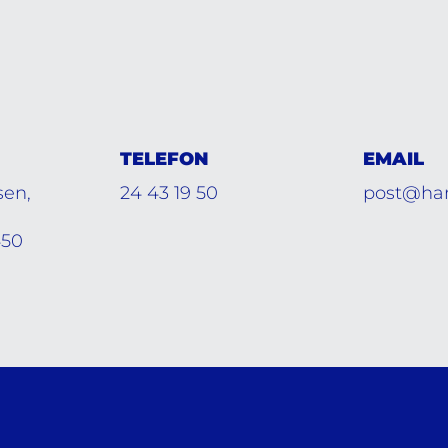
TELEFON
EMAIL
sen,
24 43 19 50
post@ha
450