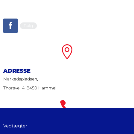
Følg

ADRESSE
Markedspladsen,
Thorsvej 4, 8450 Hammel

TELEFON
Vedtægter