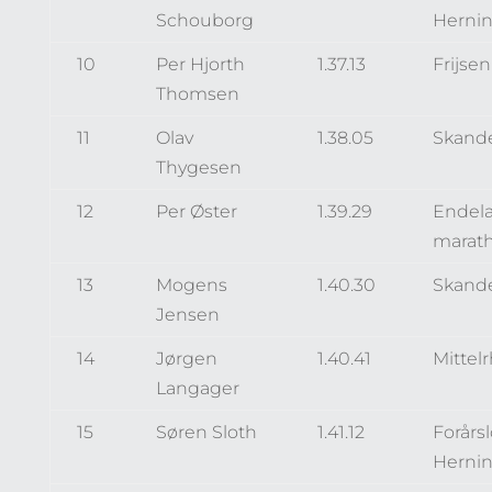
Schouborg
Herni
10
Per Hjorth
1.37.13
Frijse
Thomsen
11
Olav
1.38.05
Skand
Thygesen
12
Per Øster
1.39.29
Endel
marat
13
Mogens
1.40.30
Skand
Jensen
14
Jørgen
1.40.41
Mittel
Langager
15
Søren Sloth
1.41.12
Forårsl
Herni