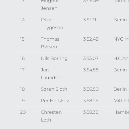
13
Mogens
3.46.59
Mittel
Jensen
14
Olav
3.51.31
Berlin
Thygesen
15
Thomas
3.52.42
NYC M
Børsen
16
Nils Borring
3.53.07
H.C.A
17
Jan
3.54.58
Berlin
Lauridsen
18
Søren Sloth
3.56.50
Berlin
19
Per Hejlskov
3.58.25
Mittel
20
Chresten
3.58.32
Hambu
Leth