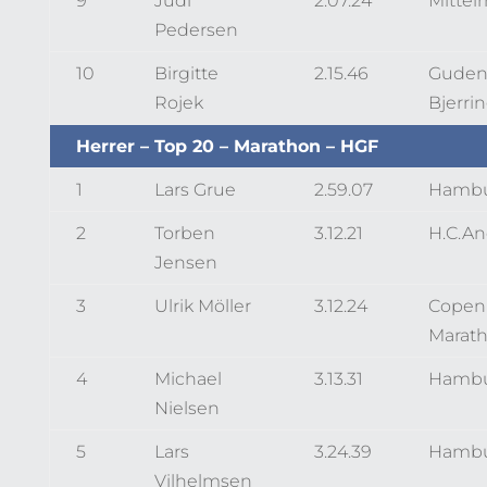
9
Judi
2.07.24
Mittel
Pedersen
10
Birgitte
2.15.46
Guden
Rojek
Bjerri
Herrer – Top 20 – Marathon – HGF
1
Lars Grue
2.59.07
Hambu
2
Torben
3.12.21
H.C.A
Jensen
3
Ulrik Möller
3.12.24
Copen
Marat
4
Michael
3.13.31
Hambu
Nielsen
5
Lars
3.24.39
Hambu
Vilhelmsen