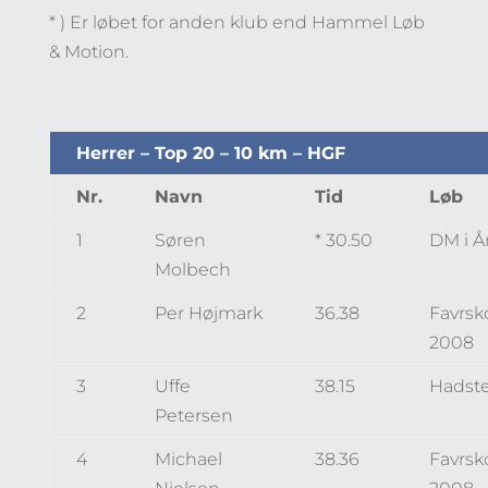
* ) Er løbet for anden klub end Hammel Løb
& Motion.
Herrer – Top 20 – 10 km – HGF
Nr.
Navn
Tid
Løb
1
Søren
* 30.50
DM i Å
Molbech
2
Per Højmark
36.38
Favrsk
2008
3
Uffe
38.15
Hadst
Petersen
4
Michael
38.36
Favrsk