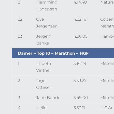
21
Flemming
4.14.40
Naturs
Hagensen
22
Ove
4.22.16
Copen
Jørgensen
Marat
23
Jørgen
4.36.05
Hambu
Banke
Damer – Top 10 – Marathon – HGF
1
Lisbeth
3.16.29
Mittel
Vinther
2
Inge
3.33.27
Mittel
Ottesen
3
Jane Bonde
3.49.00
Mittel
4
Helle
3.53.11
H.C.A