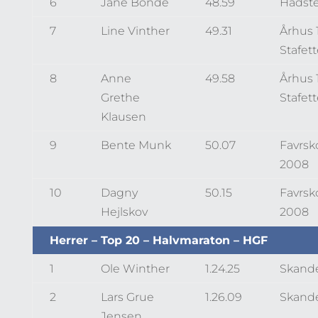
6
Jane Bonde
48.59
Hadst
7
Line Vinther
49.31
Århus 
Stafet
8
Anne
49.58
Århus 
Grethe
Stafet
Klausen
9
Bente Munk
50.07
Favrsk
2008
10
Dagny
50.15
Favrsk
Hejlskov
2008
Herrer – Top 20 – Halvmaraton – HGF
1
Ole Winther
1.24.25
Skand
2
Lars Grue
1.26.09
Skand
Jensen