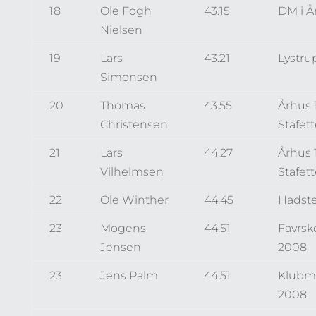
18
Ole Fogh
43.15
DM i Å
Nielsen
19
Lars
43.21
Lystru
Simonsen
20
Thomas
43.55
Århus 
Christensen
Stafet
21
Lars
44.27
Århus 
Vilhelmsen
Stafet
22
Ole Winther
44.45
Hadst
23
Mogens
44.51
Favrsk
Jensen
2008
23
Jens Palm
44.51
Klubm
2008