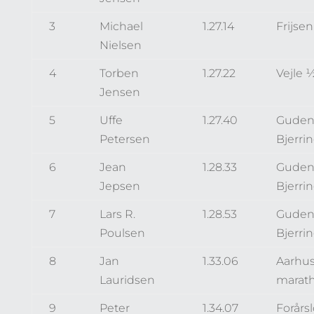
3
Michael
1.27.14
Frijse
Nielsen
4
Torben
1.27.22
Vejle 
Jensen
5
Uffe
1.27.40
Guden
Petersen
Bjerri
6
Jean
1.28.33
Guden
Jepsen
Bjerri
7
Lars R.
1.28.53
Guden
Poulsen
Bjerri
8
Jan
1.33.06
Aarhu
Lauridsen
marat
9
Peter
1.34.07
Forårsl