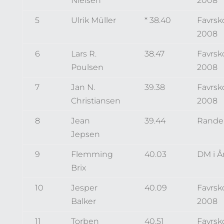
Nielsen
2008
5
Ulrik Müller
* 38.40
Favrsk
2008
6
Lars R.
38.47
Favrsk
Poulsen
2008
7
Jan N.
39.38
Favrsk
Christiansen
2008
8
Jean
39.44
Rander
Jepsen
9
Flemming
40.03
DM i Å
Brix
10
Jesper
40.09
Favrsk
Balker
2008
11
Torben
40.51
Favrsk