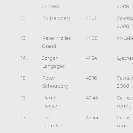
Jensen
2008
12
Ed Bervoets
41.01
Favrsk
2008
13
Peter Møller
41.08
M-Løb
Grand
14
Jørgen
41.54
Lystru
Langager
15
Peter
42.16
Favrsk
Schouborg
2008
16
Henrik
42,43
Danisc
Hansen
runde
17
Jan
42,44
Danisc
Lauridsen
runde