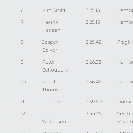
6
Kim Smitt
3.25.15
Hambu
7
Henrik
3.25.15
Hambu
Hansen
8
Jesper
3.25.42
Pragh
Balker
9
Peter
3.28.28
Hambu
Schouborg
10
Per H.
3.36.45
Hambu
Thomsen
11
Jens Palm
3.39.50
Dubai
12
Lars
3.44.25
Vesth
Simonsen
Marat