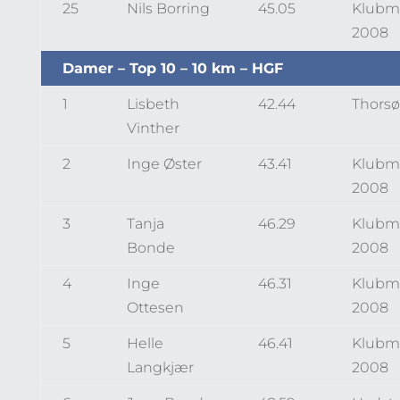
25
Nils Borring
45.05
Klubm
2008
Damer – Top 10 – 10 km – HGF
1
Lisbeth
42.44
Thorsø
Vinther
2
Inge Øster
43.41
Klubm
2008
3
Tanja
46.29
Klubm
Bonde
2008
4
Inge
46.31
Klubm
Ottesen
2008
5
Helle
46.41
Klubm
Langkjær
2008