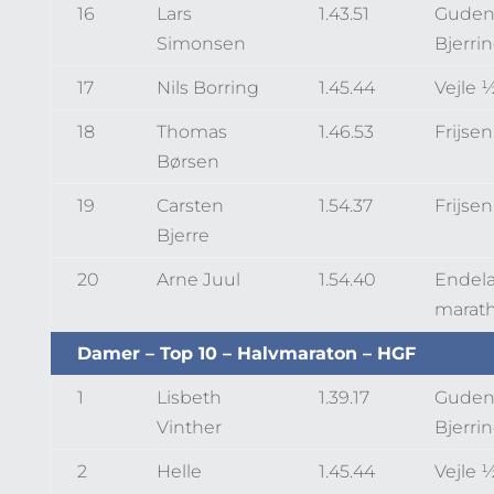
16
Lars
1.43.51
Guden
Simonsen
Bjerri
17
Nils Borring
1.45.44
Vejle 
18
Thomas
1.46.53
Frijse
Børsen
19
Carsten
1.54.37
Frijse
Bjerre
20
Arne Juul
1.54.40
Endel
marat
Damer – Top 10 – Halvmaraton – HGF
1
Lisbeth
1.39.17
Guden
Vinther
Bjerri
2
Helle
1.45.44
Vejle 