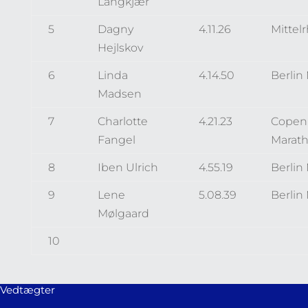
Langkjær
5
Dagny
4.11.26
Mittel
Hejlskov
6
Linda
4.14.50
Berlin
Madsen
7
Charlotte
4.21.23
Copen
Fangel
Marat
8
Iben Ulrich
4.55.19
Berlin
9
Lene
5.08.39
Berlin
Mølgaard
10
Vedtægter