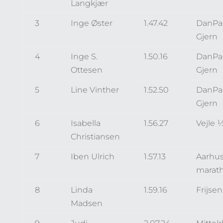
Langkjær
3
Inge Øster
1.47.42
DanPar
Gjern
4
Inge S.
1.50.16
DanPar
Ottesen
Gjern
5
Line Vinther
1.52.50
DanPar
Gjern
6
Isabella
1.56.27
Vejle 
Christiansen
7
Iben Ulrich
1.57.13
Aarhu
marat
8
Linda
1.59.16
Frijse
Madsen