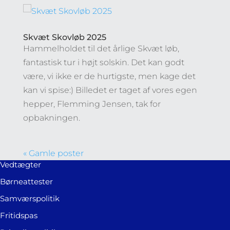
Skvæt Skovløb 2025
Hammelholdet til det årlige Skvæt løb,
fantastisk tur i højt solskin. Det kan godt
være, vi ikke er de hurtigste, men kage det
kan vi spise:) Billedet er taget af vores egen
hepper, Flemming Jensen, tak for
opbakningen.
« Gamle poster
Vedtægter
Børneattester
Samværspolitik
Fritidspas