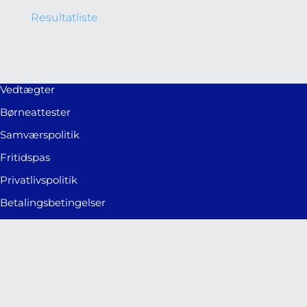
Resultatliste
Vedtægter
Børneattester
Samværspolitik
Fritidspas
Privatlivspolitik
Betalingsbetingelser