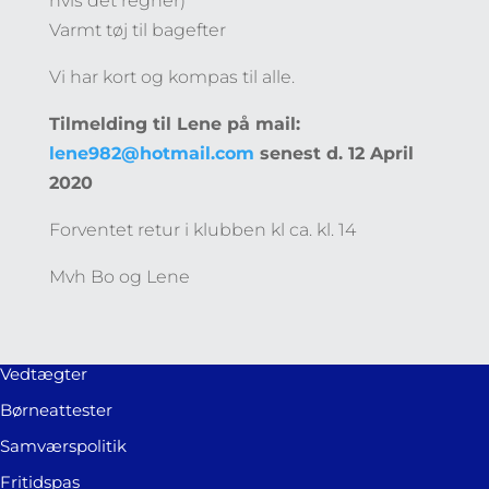
hvis det regner)
Varmt tøj til bagefter
Vi har kort og kompas til alle.
Tilmelding til Lene på mail:
lene982@hotmail.com
senest d. 12 April
2020
Forventet retur i klubben kl ca. kl. 14
Mvh Bo og Lene
Vedtægter
Børneattester
Samværspolitik
Fritidspas