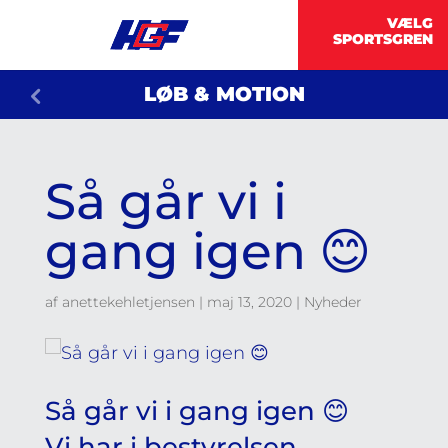
LØB & MOTION
Så går vi i
gang igen 😊
af
anettekehletjensen
|
maj 13, 2020
|
Nyheder
Så går vi i gang igen 😊
Vi har i bestyrelsen