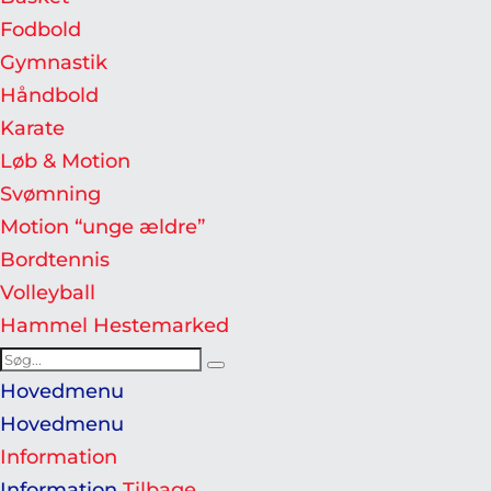
Fodbold
Gymnastik
Håndbold
Karate
Løb & Motion
Svømning
Motion “unge ældre”
Bordtennis
Volleyball
Hammel Hestemarked
Search
Search
for:
Hovedmenu
Hovedmenu
Information
Information
Tilbage