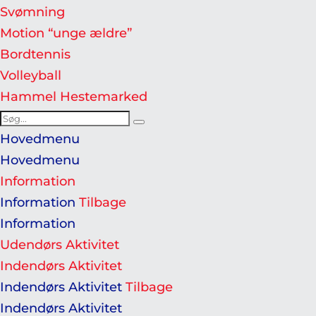
Svømning
Motion “unge ældre”
Bordtennis
Volleyball
Hammel Hestemarked
Search
Search
for:
Hovedmenu
Hovedmenu
Information
Information
Tilbage
Information
Udendørs Aktivitet
Indendørs Aktivitet
Indendørs Aktivitet
Tilbage
Indendørs Aktivitet