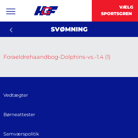
SVØMNING
Foraeldrehaandbog-Dolphins-vs.-1.4 (1)
Vedtægter
Børneattester
Samværspolitik