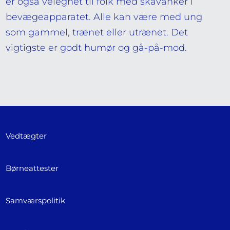
er også velegnet til folk med skavanker i
bevægeapparatet. Alle kan være med ung
som gammel, trænet eller utrænet. Det
vigtigste er godt humør og gå-på-mod.
Vedtægter
Børneattester
Samværspolitik