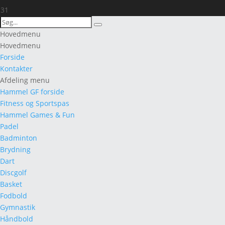
31
Search
Search
for:
Hovedmenu
Hovedmenu
Forside
Kontakter
Afdeling menu
Hammel GF forside
Fitness og Sportspas
Hammel Games & Fun
Padel
Badminton
Brydning
Dart
Discgolf
Basket
Fodbold
Gymnastik
Håndbold