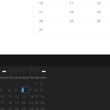
10
11
12
17
18
19
24
25
26
31
august
2026
man
tirs
ons
tors
fre
lør
søn
1
2
3
4
5
6
7
8
9
10
11
12
13
14
15
16
17
18
19
20
21
22
23
24
25
26
27
28
29
30