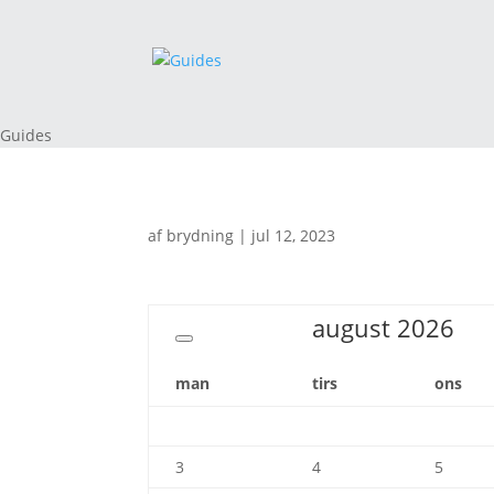
Guides
af
brydning
|
jul 12, 2023
august
2026
man
tirs
ons
3
4
5